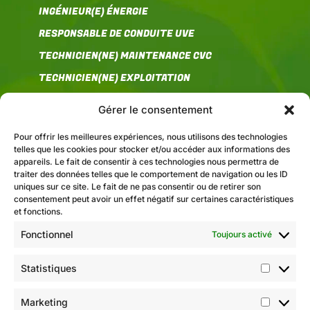
INGÉNIEUR(E) ÉNERGIE
RESPONSABLE DE CONDUITE UVE
TECHNICIEN(NE) MAINTENANCE CVC
TECHNICIEN(NE) EXPLOITATION
Gérer le consentement
COMMUNICATION
Pour offrir les meilleures expériences, nous utilisons des technologies
telles que les cookies pour stocker et/ou accéder aux informations des
appareils. Le fait de consentir à ces technologies nous permettra de
traiter des données telles que le comportement de navigation ou les ID
uniques sur ce site. Le fait de ne pas consentir ou de retirer son
FEDENE
consentement peut avoir un effet négatif sur certaines caractéristiques
11 rue Berryer
,
et fonctions.
75008 Paris
Fonctionnel
communication@fedene.fr
Toujours activé
Statistiques
Suivez-nous sur les réseaux sociaux :
Statisti
Marketing
Marketi