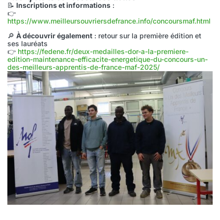
📝
Inscriptions et informations
:
👉
https://www.meilleursouvriersdefrance.info/concoursmaf.html
🔎
À découvrir également
: retour sur la première édition et
ses lauréats
👉
https://fedene.fr/deux-medailles-dor-a-la-premiere-
edition-maintenance-efficacite-energetique-du-concours-un-
des-meilleurs-apprentis-de-france-maf-2025/